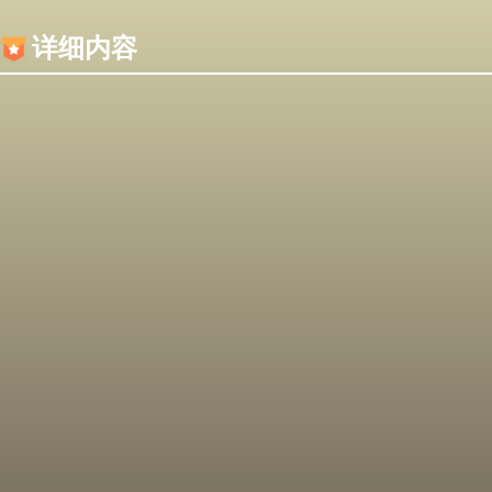
内容加载失败，可能是你的浏览器屏蔽了JS脚本！
详细内容