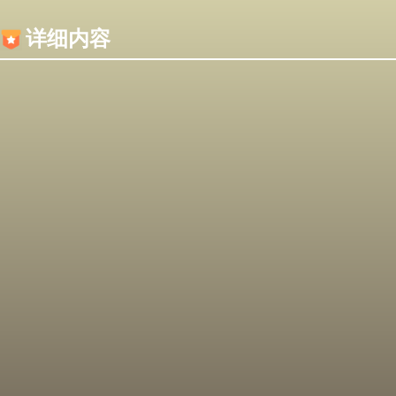
内容加载失败，可能是你的浏览器屏蔽了JS脚本！
详细内容