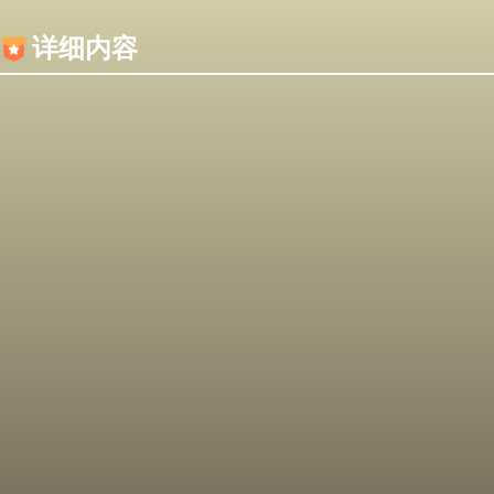
内容加载失败，可能是你的浏览器屏蔽了JS脚本！
详细内容