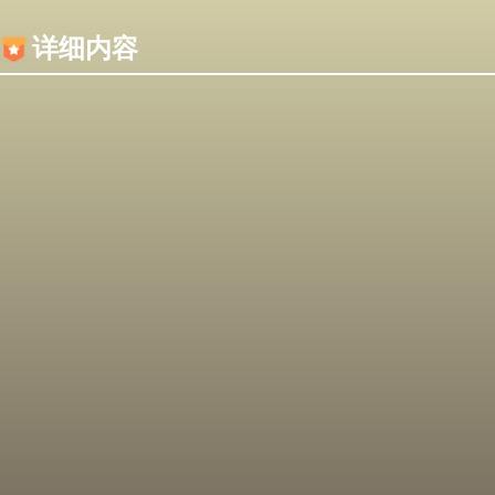
内容加载失败，可能是你的浏览器屏蔽了JS脚本！
详细内容