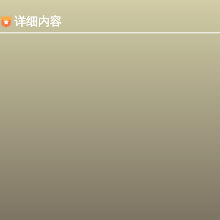
内容加载失败，可能是你的浏览器屏蔽了JS脚本！
详细内容