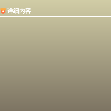
内容加载失败，可能是你的浏览器屏蔽了JS脚本！
详细内容