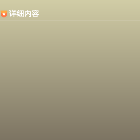
内容加载失败，可能是你的浏览器屏蔽了JS脚本！
详细内容