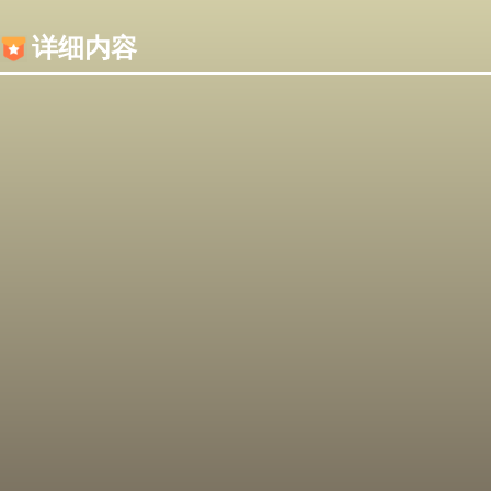
内容加载失败，可能是你的浏览器屏蔽了JS脚本！
详细内容