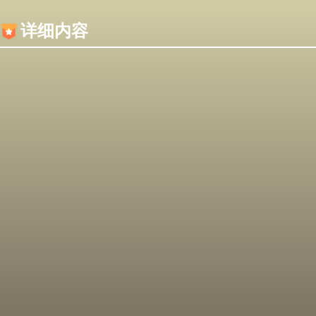
内容加载失败，可能是你的浏览器屏蔽了JS脚本！
详细内容