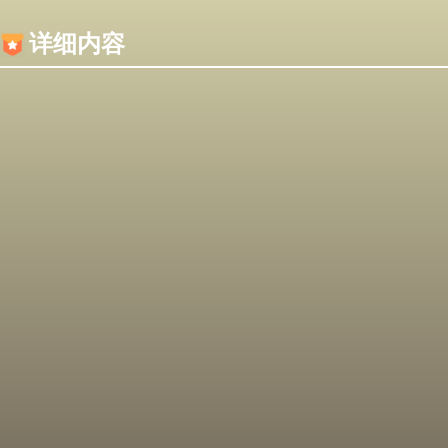
内容加载失败，可能是你的浏览器屏蔽了JS脚本！
详细内容