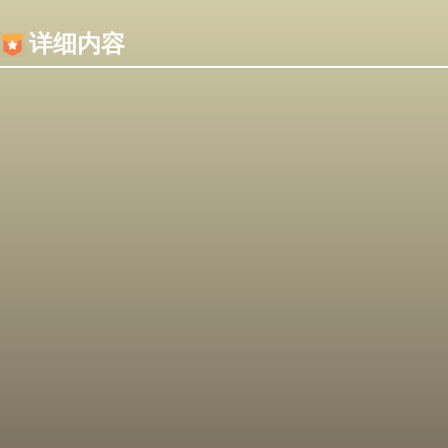
内容加载失败，可能是你的浏览器屏蔽了JS脚本！
详细内容