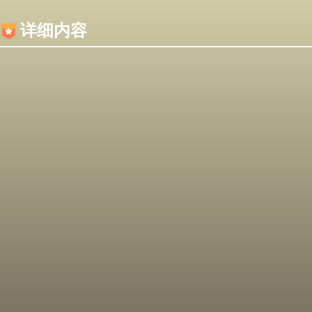
内容加载失败，可能是你的浏览器屏蔽了JS脚本！
详细内容