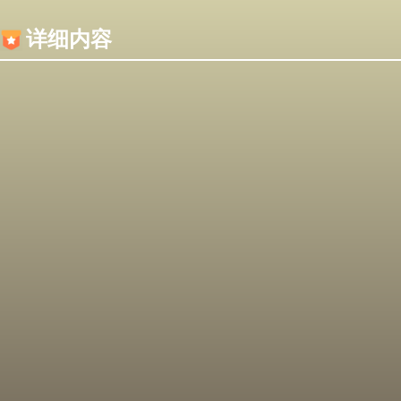
内容加载失败，可能是你的浏览器屏蔽了JS脚本！
详细内容