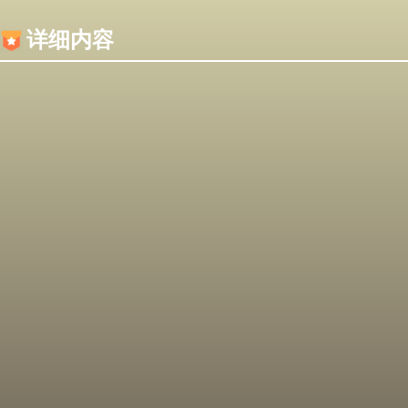
内容加载失败，可能是你的浏览器屏蔽了JS脚本！
详细内容