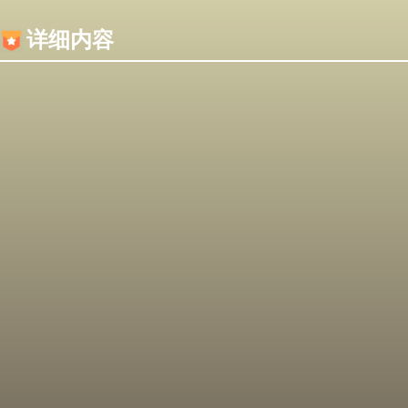
内容加载失败，可能是你的浏览器屏蔽了JS脚本！
详细内容