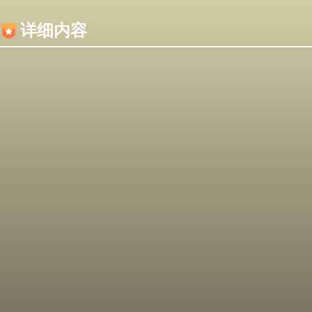
内容加载失败，可能是你的浏览器屏蔽了JS脚本！
详细内容