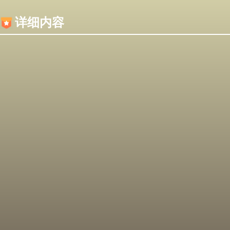
内容加载失败，可能是你的浏览器屏蔽了JS脚本！
详细内容