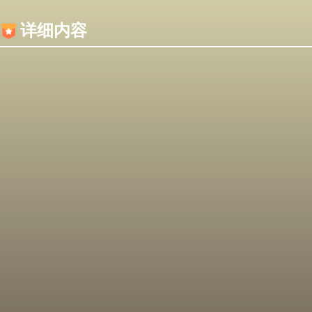
内容加载失败，可能是你的浏览器屏蔽了JS脚本！
详细内容