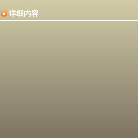
内容加载失败，可能是你的浏览器屏蔽了JS脚本！
详细内容