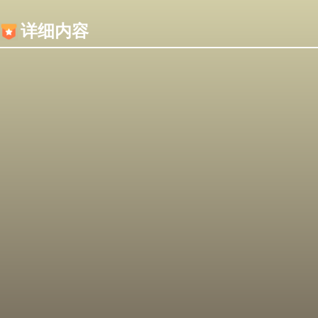
内容加载失败，可能是你的浏览器屏蔽了JS脚本！
详细内容