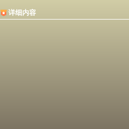
内容加载失败，可能是你的浏览器屏蔽了JS脚本！
详细内容