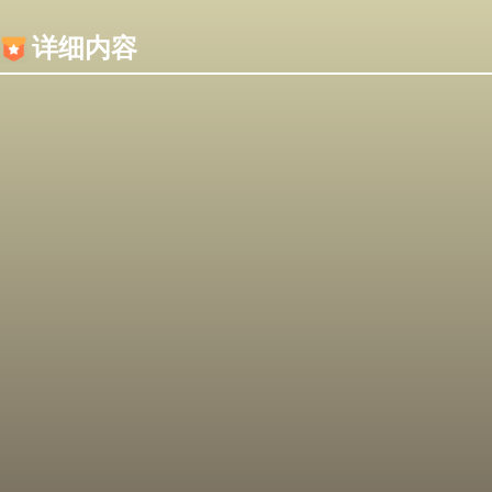
内容加载失败，可能是你的浏览器屏蔽了JS脚本！
详细内容