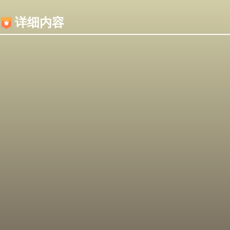
内容加载失败，可能是你的浏览器屏蔽了JS脚本！
详细内容