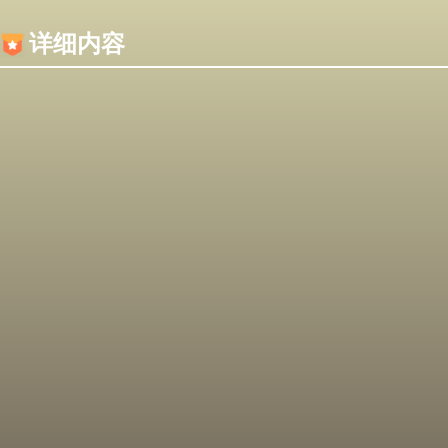
内容加载失败，可能是你的浏览器屏蔽了JS脚本！
详细内容