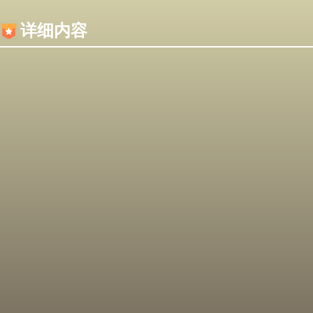
内容加载失败，可能是你的浏览器屏蔽了JS脚本！
详细内容