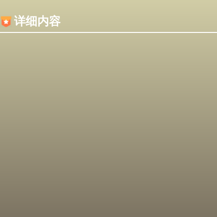
内容加载失败，可能是你的浏览器屏蔽了JS脚本！
详细内容