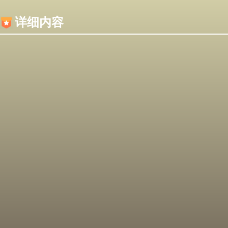
内容加载失败，可能是你的浏览器屏蔽了JS脚本！
详细内容