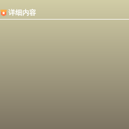
内容加载失败，可能是你的浏览器屏蔽了JS脚本！
详细内容