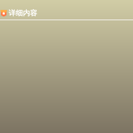
内容加载失败，可能是你的浏览器屏蔽了JS脚本！
详细内容