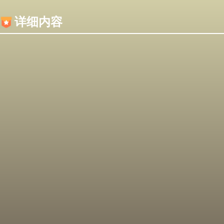
内容加载失败，可能是你的浏览器屏蔽了JS脚本！
详细内容