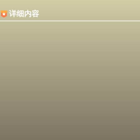
内容加载失败，可能是你的浏览器屏蔽了JS脚本！
详细内容