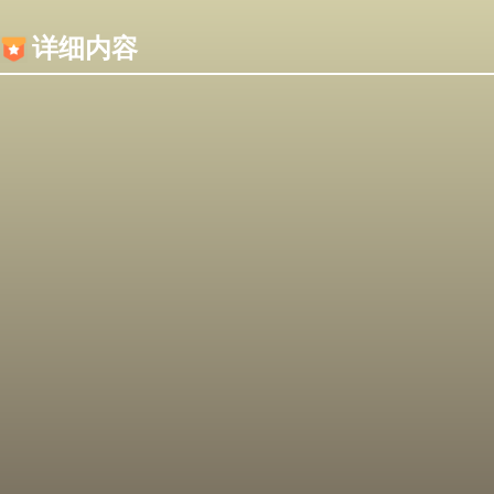
内容加载失败，可能是你的浏览器屏蔽了JS脚本！
详细内容