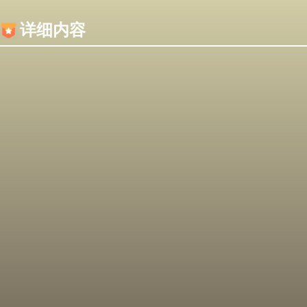
内容加载失败，可能是你的浏览器屏蔽了JS脚本！
详细内容