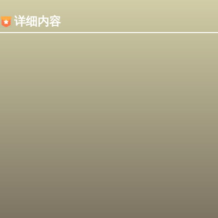
内容加载失败，可能是你的浏览器屏蔽了JS脚本！
详细内容