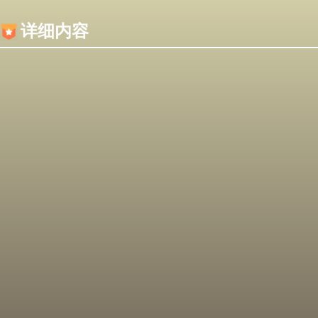
内容加载失败，可能是你的浏览器屏蔽了JS脚本！
详细内容