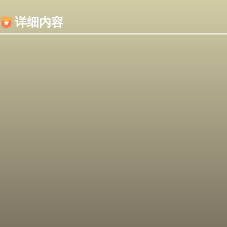
内容加载失败，可能是你的浏览器屏蔽了JS脚本！
详细内容