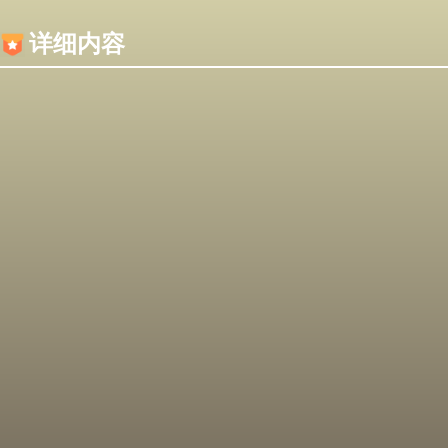
内容加载失败，可能是你的浏览器屏蔽了JS脚本！
详细内容