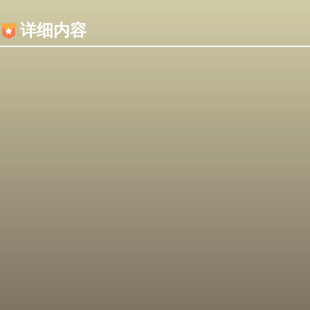
内容加载失败，可能是你的浏览器屏蔽了JS脚本！
详细内容