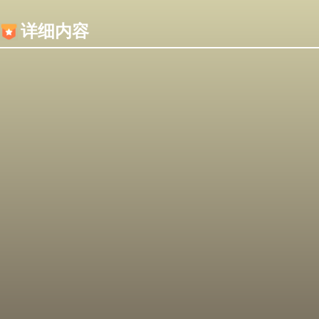
内容加载失败，可能是你的浏览器屏蔽了JS脚本！
详细内容