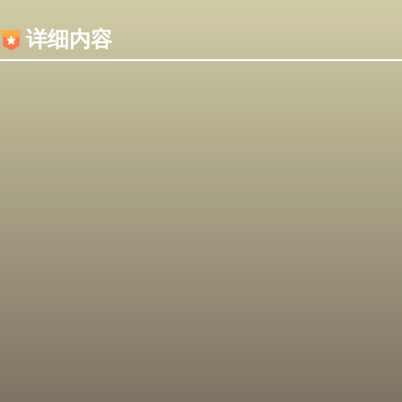
内容加载失败，可能是你的浏览器屏蔽了JS脚本！
详细内容