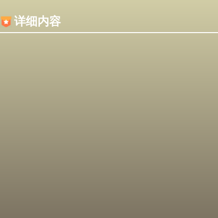
内容加载失败，可能是你的浏览器屏蔽了JS脚本！
详细内容