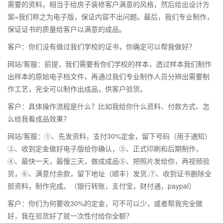
需要的资料，相当于给房子装修客户满意的风格，然后给出设计方
案=我们称之为电子版，保证内容不出问题。最后，我们专业制作，
保证证书的质量给客户以满意的成品。
客户：你们没有做过我们学校的证书，你确定可以帮我做好？
网站/客服：前提，我们需要有你们学校的样本，透过样本我们制作
出样本的原始电子档文件，再通过我们专业制作人员分辨出需要制
作工艺，完全可以制作出成品，供客户验货。
客户：具体操作流程是什么？比如我给你什么资料、付款方式、怎
么给我看成品效果？
网站/客服：①、先发资料，支付30%定金，留下号码（用于通知）
②、收到定金做好电子版给你确认，③、正式印刷和后期制作，
④、最快一天，最慢三天，做成成品⑤、把照片发给你，再视频验
货，⑥、满意付余款，留下地址（顺丰）发货,⑦、收到证书删除全
部资料，制作完成。（银行转账，支付宝，财付通，paypal）
客户：你们为何要收30%的定金，可不可以少，或者帮我完全做
好，我在验货好了就一次性付给你全额？