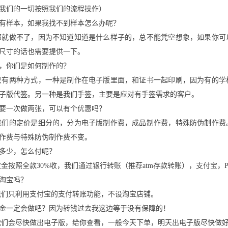
我们的一切按照我们的流程操作）
有样本，如果我找不到样本怎么办呢？
那就做不了，因为不知道知道是什么样子的，总不能凭空想象，如果你可
尺寸的话也需要提供一下。
，你们是如何制作的？
只有两种方式，一种是制作在电子版里面，和证书一起印刷，因为有的学
子版代签。另一种是我们手签，主要是应对有手签需求的客户。
要一次做两张，可以有个优惠吗？
我们的定价是细分的，分为电子版制作费，成品制作费，特殊防伪制作费
作费与特殊防伪制作费不变。
多少，怎么付呢？
定金按照全款30%收，我们通过银行转账（推荐atm存款转账），支付宝，Pa
淘宝吗？
我们只利用支付宝的支付转账功能，不设淘宝店铺。
金一定会做吧？因为转钱过去我这边等于没有保障的！
我们会尽快做出电子版，给你查看，一般今天下单，明天出电子版尽快做