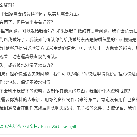
么资料？
各个国家需要的资料不同，以实际需要为主。
东西了，但是做出来有问题？
哪里有问题，可以发给我看吗？如果是我们做的有质量问题，我们会负责
们帮我做好了，我该如何确认你们给我做的东西是保质保量的？qq视频
我们给客户提供的验货方式采用动静结合。①、大尺寸，大像素的照片，
观看，动态逼真最直观的确认。
失，或者被水淋湿了怎么办？
如果有担心快递丢失的问题，我们可以为客户的快递申请保价。担心快递
件袋包装，保证不被水淋湿。
不会利用我留下的资料，去制作其他人的东西，我担心个人资料泄露？
从需要你资料的人来讲，用你的资料制作出来的东西，肯定没有用自己资
我们通常会在制作完成后删除聊天记录，电子档的文件，即使保留，我们
瓦特大学毕业证实拍，Heriot-WattUniversitydi...